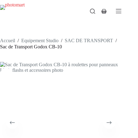
Passer
au
Panier
contenu
d’achat
Accueil
/
Equipement Studio
/
SAC DE TRANSPORT
/
Sac de Transport Godox CB-10