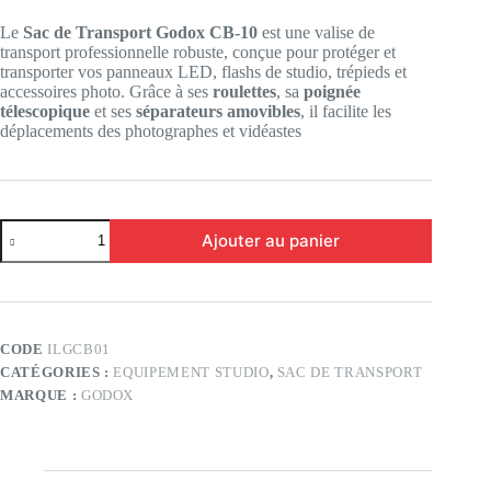
Le
Sac de Transport Godox CB-10
est une valise de
transport professionnelle robuste, conçue pour protéger et
transporter vos panneaux LED, flashs de studio, trépieds et
accessoires photo. Grâce à ses
roulettes
, sa
poignée
télescopique
et ses
séparateurs amovibles
, il facilite les
déplacements des photographes et vidéastes
quantité
Ajouter au panier
de
Sac
de
Transport
Godox
CB-
CODE
ILGCB01
10
CATÉGORIES :
EQUIPEMENT STUDIO
,
SAC DE TRANSPORT
MARQUE :
GODOX