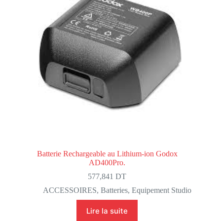
Batterie Rechargeable au Lithium-ion Godox
AD400Pro.
577,841
DT
ACCESSOIRES
,
Batteries
,
Equipement Studio
Lire la suite