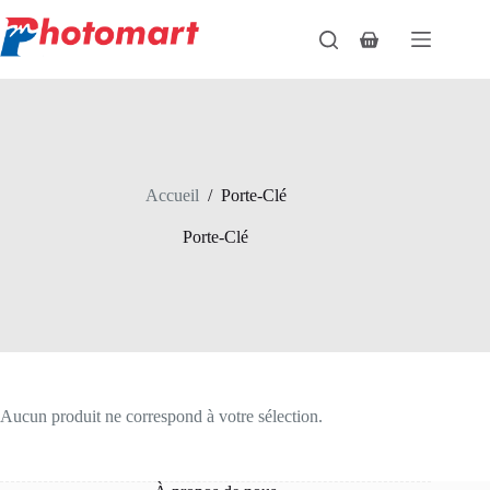
Passer
au
Panier
contenu
d’achat
Accueil
/
Porte-Clé
Porte-Clé
Aucun produit ne correspond à votre sélection.