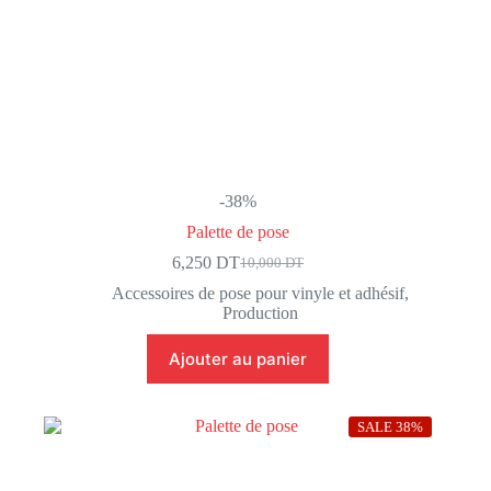
-38%
Palette de pose
6,250
DT
10,000
DT
Le
Le
prix
prix
Accessoires de pose pour vinyle et adhésif
,
initial
actuel
Production
était :
est :
10,000 DT.
6,250 DT.
Ajouter au panier
SALE 38%