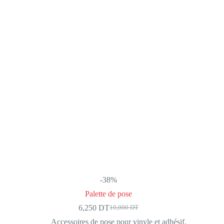
-38%
Palette de pose
6,250
DT
10,000
DT
Le
Le
prix
prix
Accessoires de pose pour vinyle et adhésif
,