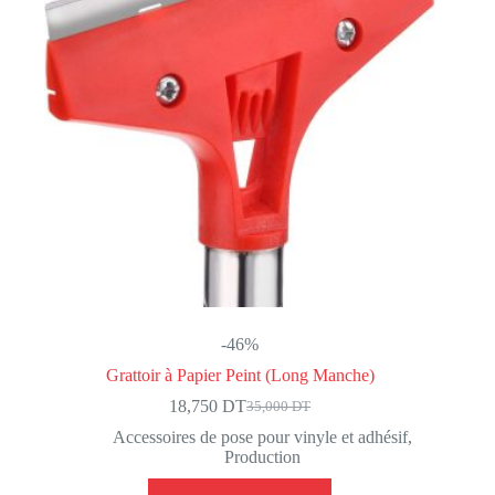
-46%
Grattoir à Papier Peint (Long Manche)
18,750
DT
35,000
DT
Le
Le
prix
prix
Accessoires de pose pour vinyle et adhésif
,
initial
actuel
Production
était :
est :
35,000 DT.
18,750 DT.