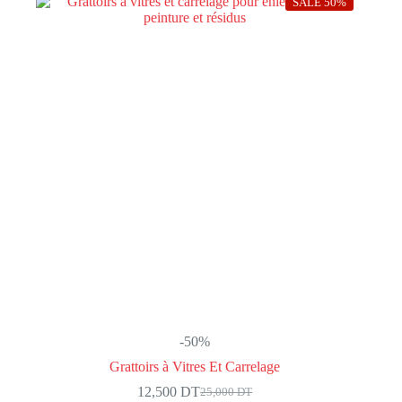
SALE 50%
-50%
Grattoirs à Vitres Et Carrelage
12,500
DT
25,000
DT
Le
Le