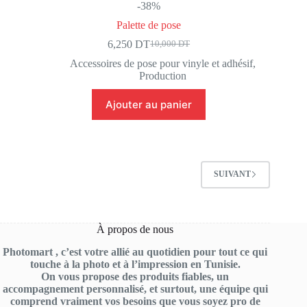
-38%
Palette de pose
6,250
DT
10,000
DT
Le
Le
prix
prix
Accessoires de pose pour vinyle et adhésif
,
initial
actuel
Production
était :
est :
10,000 DT.
6,250 DT.
Ajouter au panier
SUIVANT
À propos de nous
Photomart , c’est votre allié au quotidien pour tout ce qui
touche à la photo et à l’impression en Tunisie.
On vous propose des produits fiables, un
accompagnement personnalisé, et surtout, une équipe qui
comprend vraiment vos besoins que vous soyez pro de