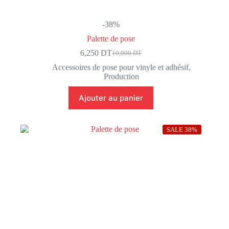
-38%
Palette de pose
6,250
DT
10,000
DT
Le
Le
prix
prix
Accessoires de pose pour vinyle et adhésif
,
initial
actuel
Production
était :
est :
10,000 DT.
6,250 DT.
Ajouter au panier
SALE 38%