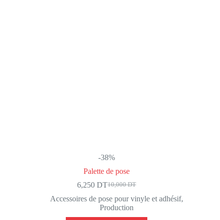
-38%
Palette de pose
6,250
DT
10,000
DT
Le
Le
prix
prix
Accessoires de pose pour vinyle et adhésif
,
initial
actuel
Production
était :
est :