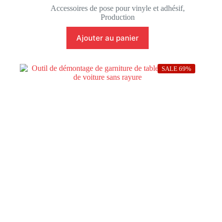
prix
prix
Accessoires de pose pour vinyle et adhésif
,
initial
actuel
Production
était :
est :
25,000 DT.
12,500 DT.
Ajouter au panier
SALE 69%