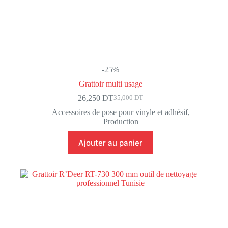
-25%
Grattoir multi usage
26,250
DT
35,000
DT
Le
Le
prix
prix
Accessoires de pose pour vinyle et adhésif
,
initial
actuel
Production
était :
est :
35,000 DT.
26,250 DT.
Ajouter au panier