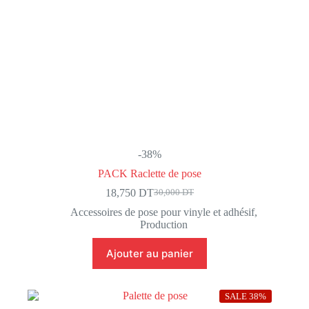
-38%
PACK Raclette de pose
18,750
DT
30,000
DT
Le
Le
prix
prix
Accessoires de pose pour vinyle et adhésif
,
initial
actuel
Production
était :
est :
30,000 DT.
18,750 DT.
Ajouter au panier
SALE 38%