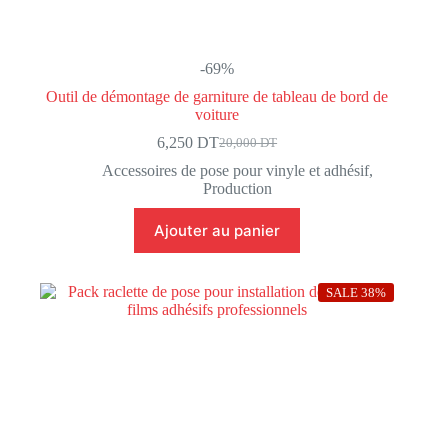
-69%
Outil de démontage de garniture de tableau de bord de
voiture
6,250
DT
20,000
DT
Le
Le
prix
prix
Accessoires de pose pour vinyle et adhésif
,
initial
actuel
Production
était :
est :
20,000 DT.
6,250 DT.
Ajouter au panier
SALE 38%