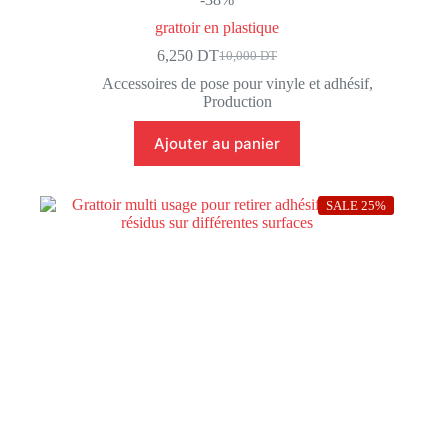
grattoir en plastique
6,250
DT
10,000
DT
Le
Le
prix
prix
Accessoires de pose pour vinyle et adhésif
,
initial
actuel
Production
était :
est :
10,000 DT.
6,250 DT.
Ajouter au panier
SALE 25%