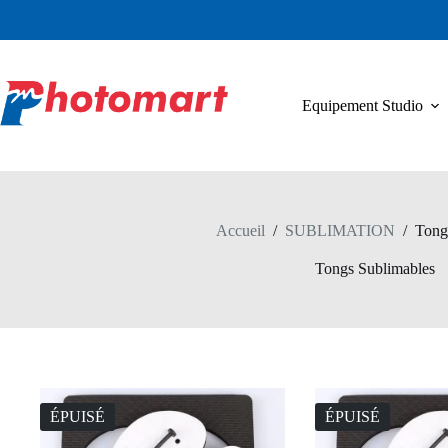
Passer
au
contenu
Equipement Studio
Accueil
/
SUBLIMATION
/
Tong
Tongs Sublimables
ÉPUISÉ
ÉPUISÉ