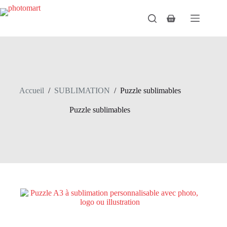
Passer
au
Panier
contenu
d’achat
Accueil
/
SUBLIMATION
/
Puzzle sublimables
Puzzle sublimables