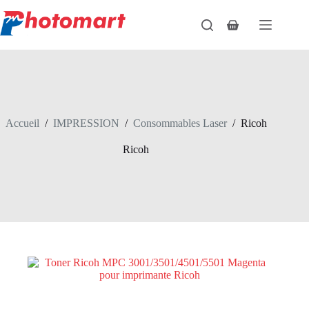
Passer
au
Panier
contenu
d’achat
Accueil
/
IMPRESSION
/
Consommables Laser
/
Ricoh
Ricoh