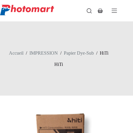
Passer
au
Panier
contenu
d’achat
Accueil
/
IMPRESSION
/
Papier Dye-Sub
/
HiTi
HiTi