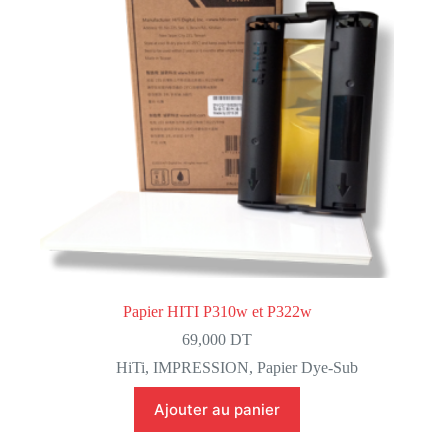
Papier HITI P310w et P322w
69,000
DT
HiTi
,
IMPRESSION
,
Papier Dye-Sub
Ajouter au panier