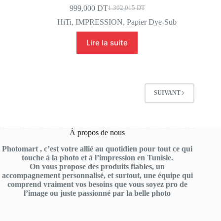
999,000
DT
1.392,015
DT
Le
Le
prix
prix
HiTi
,
IMPRESSION
,
Papier Dye-Sub
initial
actuel
était :
est :
Lire la suite
1.392,015 DT.
999,000 DT.
SUIVANT
À propos de nous
Photomart , c’est votre allié au quotidien pour tout ce qui
touche à la photo et à l’impression en Tunisie.
On vous propose des produits fiables, un
accompagnement personnalisé, et surtout, une équipe qui
comprend vraiment vos besoins que vous soyez pro de
l’image ou juste passionné par la belle photo