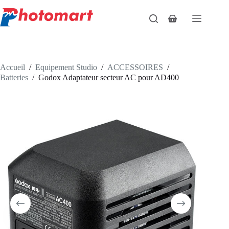
Passer
au
Panier
contenu
d’achat
Accueil
/
Equipement Studio
/
ACCESSOIRES
/
Batteries
/
Godox Adaptateur secteur AC pour AD400