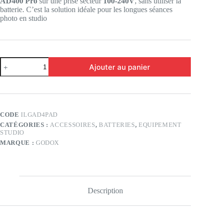
AD400 Pro
sur une prise secteur
100-240V
, sans utiliser la
batterie. C’est la solution idéale pour les longues séances
photo en studio
quantité
Ajouter au panier
de
Godox
Adaptateur
secteur
AC
pour
CODE
ILGAD4PAD
AD400
CATÉGORIES :
ACCESSOIRES
,
BATTERIES
,
EQUIPEMENT
STUDIO
MARQUE :
GODOX
Description