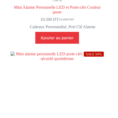
Mini Alarme Personnelle LED et Porte-clés Couleur
jaune
10,500
DT
21,000
DT
Le
Le
prix
prix
Cadeaux Personnalisé
,
Port Clé Alarme
initial
actuel
était :
est :
Ajouter au panier
21,000 DT.
10,500 DT.
SALE 50%