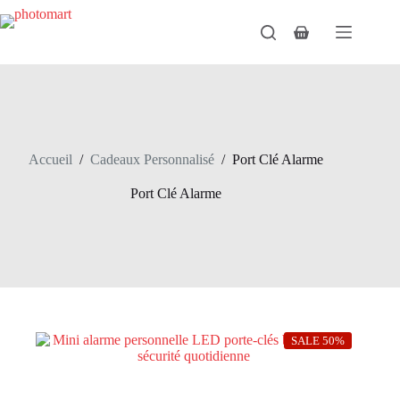
Passer
au
Panier
contenu
d’achat
Accueil
/
Cadeaux Personnalisé
/
Port Clé Alarme
Port Clé Alarme
SALE 50%