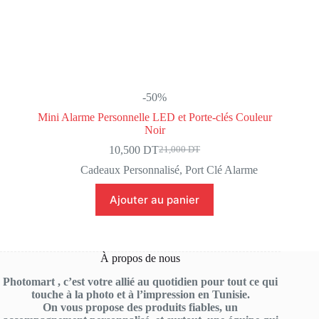
-50%
Mini Alarme Personnelle LED et Porte-clés Couleur
Noir
10,500
DT
21,000
DT
Le
Le
prix
prix
Cadeaux Personnalisé
,
Port Clé Alarme
initial
actuel
était :
est :
Ajouter au panier
21,000 DT.
10,500 DT.
À propos de nous
Photomart , c’est votre allié au quotidien pour tout ce qui
touche à la photo et à l’impression en Tunisie.
On vous propose des produits fiables, un