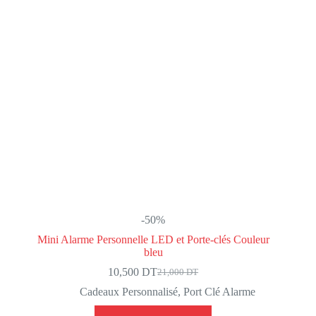
-50%
Mini Alarme Personnelle LED et Porte-clés Couleur
bleu
10,500
DT
21,000
DT
Le
Le
prix
prix
Cadeaux Personnalisé
,
Port Clé Alarme
initial
actuel
était :
est :