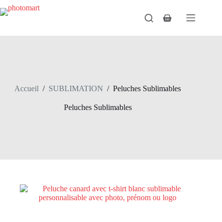
Passer
au
Panier
contenu
d’achat
Accueil
/
SUBLIMATION
/
Peluches Sublimables
Peluches Sublimables