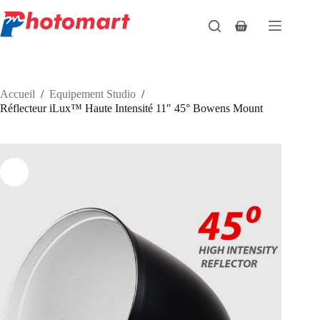
Passer
au
Panier
contenu
d’achat
Accueil
/
Equipement Studio
/
Réflecteur iLux™ Haute Intensité 11″ 45° Bowens Mount