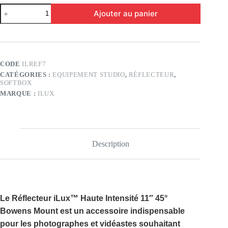
quantité
Ajouter au panier
de
Réflecteur
iLux™
Haute
Intensité
11"
CODE
ILREF7
45°
CATÉGORIES :
EQUIPEMENT STUDIO
,
RÉFLECTEUR
,
Bowens
SOFTBOX
Mount
MARQUE :
ILUX
Description
Le
Réflecteur iLux™ Haute Intensité 11″ 45°
Bowens Mount
est un accessoire indispensable
pour les photographes et vidéastes souhaitant