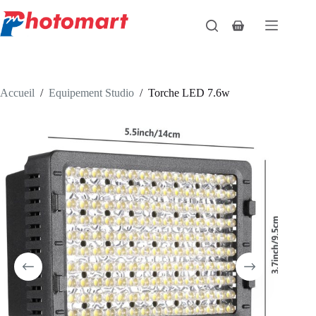
Passer
au
Panier
contenu
d’achat
Accueil
/
Equipement Studio
/
Torche LED 7.6w