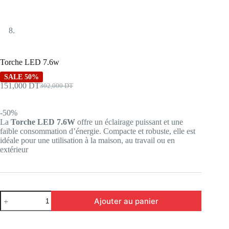
Torche LED 7.6w
SALE 50%
151,000
DT
302,000
DT
Le
Le
prix
prix
initial
actuel
-50%
était :
est :
La
Torche LED 7.6W
offre un éclairage puissant et une
302,000 DT.
151,000 DT.
faible consommation d’énergie. Compacte et robuste, elle est
idéale pour une utilisation à la maison, au travail ou en
extérieur
quantité
Ajouter au panier
de
Torche
LED