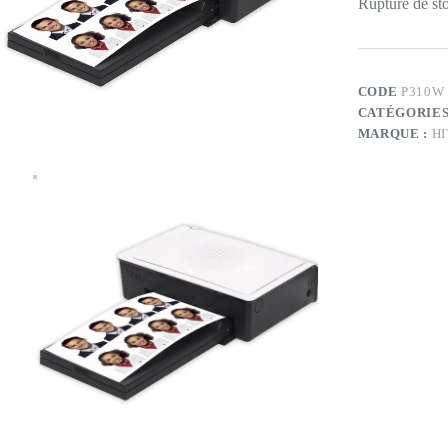
Rupture de st
CODE
P310W
CATÉGORIES
MARQUE :
HI