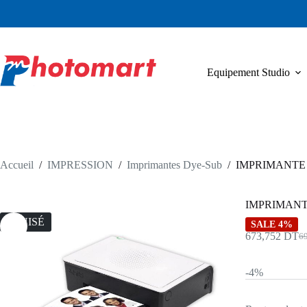
Passer
au
contenu
Equipement Studio
Accueil
/
IMPRESSION
/
Imprimantes Dye-Sub
/
IMPRIMANTE 
IMPRIMANT
ÉPUISÉ
SALE 4%
673,752
DT
6
Le
Le
pri
pri
init
act
-4%
étai
est 
69
67