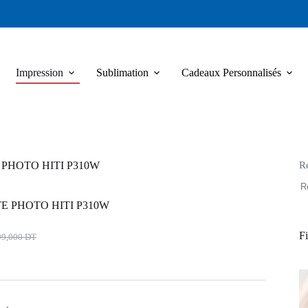
Impression
Sublimation
Cadeaux Personnalisés
R
PHOTO HITI P310W
E PHOTO HITI P310W
Fi
99,000
DT
x
x
ial
uel
t :
:
9,000 DT.
3,752 DT.