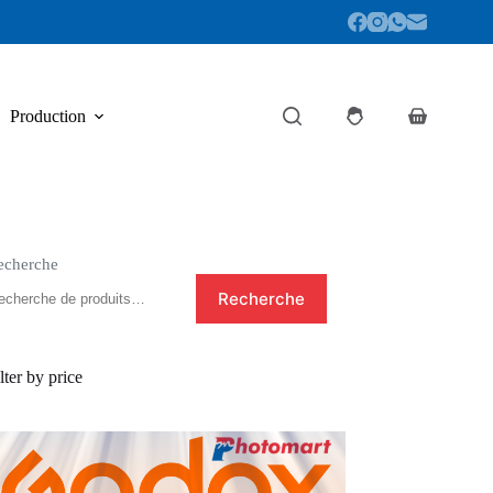
Production
Panier
d’achat
echerche
Recherche
lter by price