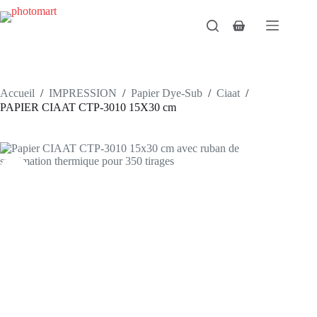
Passer
au
Panier
contenu
d’achat
Accueil
/
IMPRESSION
/
Papier Dye-Sub
/
Ciaat
/
PAPIER CIAAT CTP-3010 15X30 cm