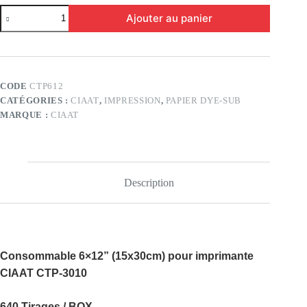
quantité
Ajouter au panier
de
PAPIER
CIAAT
CTP-
3010
15X30
CODE
CTP612
cm
CATÉGORIES :
CIAAT
,
IMPRESSION
,
PAPIER DYE-SUB
MARQUE :
CIAAT
Description
Consommable 6×12” (15x30cm) pour imprimante
CIAAT CTP-3010
640 Tirages / BOX