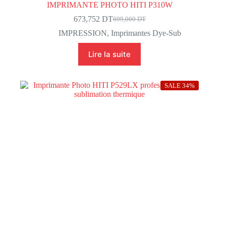
IMPRIMANTE PHOTO HITI P310W
673,752
DT
699,000
DT
Le
Le
prix
prix
IMPRESSION
,
Imprimantes Dye-Sub
initial
actuel
était :
est :
Lire la suite
699,000 DT.
673,752 DT.
SALE 34%