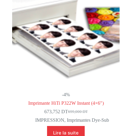
-4%
Imprimante HiTi P322W Instant (4×6″)
673,752
DT
699,000
DT
Le
Le
prix
prix
IMPRESSION
,
Imprimantes Dye-Sub
initial
actuel
était :
est :
Lire la suite
699,000 DT.
673,752 DT.