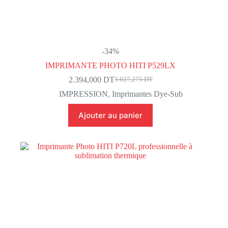
-34%
IMPRIMANTE PHOTO HITI P529LX
2.394,000
DT
3.627,275
DT
Le
Le
prix
prix
IMPRESSION
,
Imprimantes Dye-Sub
initial
actuel
était :
est :
Ajouter au panier
3.627,275 DT.
2.394,000 DT.