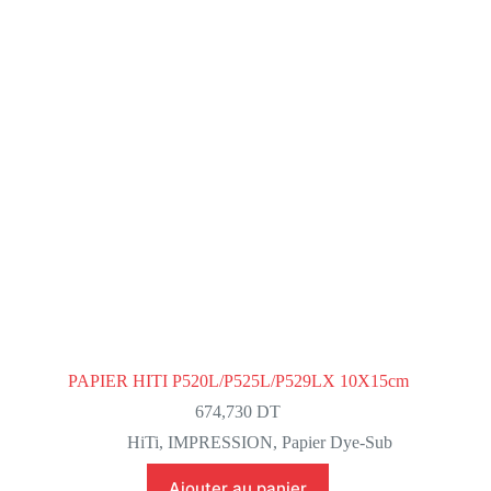
PAPIER HITI P520L/P525L/P529LX 10X15cm
674,730
DT
HiTi
,
IMPRESSION
,
Papier Dye-Sub
Ajouter au panier