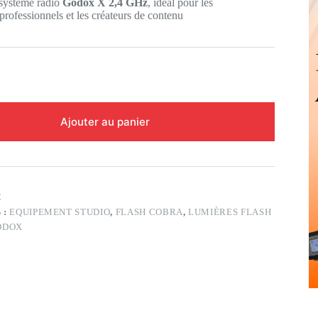
 système radio
Godox X 2,4 GHz
, idéal pour les
rofessionnels et les créateurs de contenu
Ajouter au panier
C
 :
EQUIPEMENT STUDIO
,
FLASH COBRA
,
LUMIÈRES FLASH
ODOX