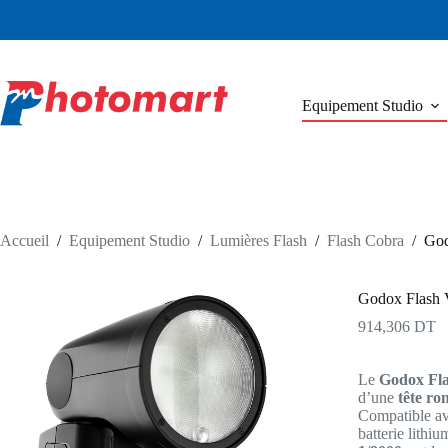
Passer
au
contenu
Equipement Studio
Accueil
/
Equipement Studio
/
Lumières Flash
/
Flash Cobra
/
God
Godox Flash 
914,306
DT
Le
Godox Fl
d’une
tête ro
Compatible av
batterie lithi