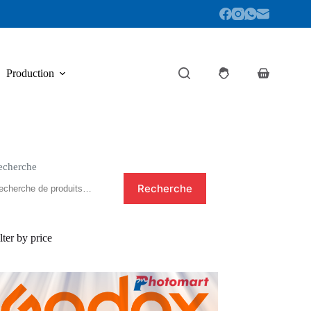
Production
Panier
d’achat
echerche
Recherche
lter by price