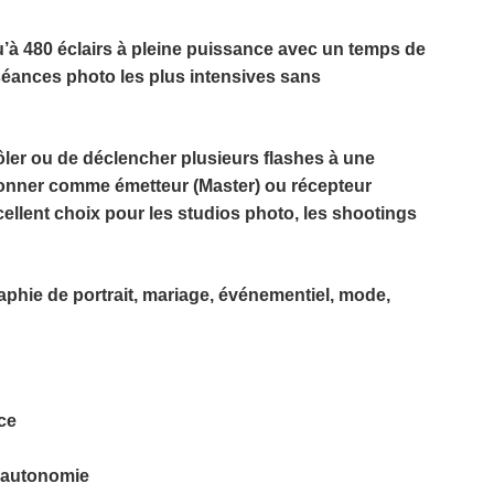
qu’à
480 éclairs à pleine puissance
avec un temps de
 séances photo les plus intensives sans
ler ou de déclencher plusieurs flashes à une
tionner comme
émetteur (Master)
ou
récepteur
ellent choix pour les studios photo, les shootings
raphie de
portrait
,
mariage
,
événementiel
,
mode
,
ce
e autonomie