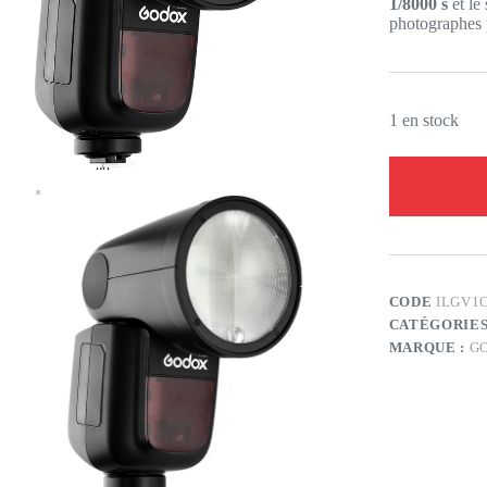
1/8000 s
et le
photographes p
1 en stock
CODE
ILGV1
CATÉGORIES
MARQUE :
G