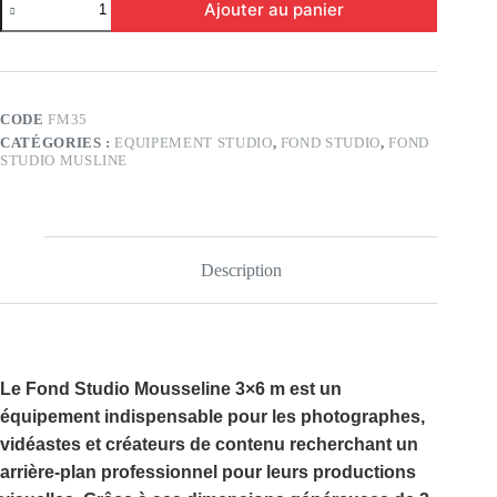
Ajouter au panier
de
Fond
Studio
Musline
3×6
(FM35)
CODE
FM35
CATÉGORIES :
EQUIPEMENT STUDIO
,
FOND STUDIO
,
FOND
STUDIO MUSLINE
Description
Le
Fond Studio Mousseline 3×6 m
est un
équipement indispensable pour les photographes,
vidéastes et créateurs de contenu recherchant un
arrière-plan professionnel pour leurs productions