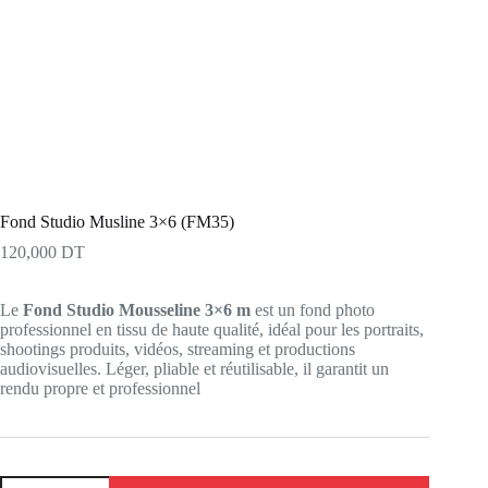
Fond Studio Musline 3×6 (FM35)
120,000
DT
Le
Fond Studio Mousseline 3×6 m
est un fond photo
professionnel en tissu de haute qualité, idéal pour les portraits,
shootings produits, vidéos, streaming et productions
audiovisuelles. Léger, pliable et réutilisable, il garantit un
rendu propre et professionnel
quantité