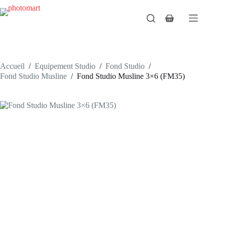
Passer
au
Panier
contenu
d’achat
Accueil
/
Equipement Studio
/
Fond Studio
/
Fond Studio Musline
/
Fond Studio Musline 3×6 (FM35)