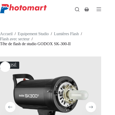
Passer
au
Panier
contenu
d’achat
Accueil
/
Equipement Studio
/
Lumières Flash
/
Flash avec secteur
/
Tête de flash de studio GODOX SK-300-II
ÉPUISÉ