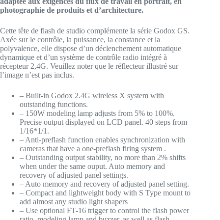
adaptée aux exigences du flux de travail en portrait, en
photographie de produits et d’architecture.
Cette tête de flash de studio complémente la série Godox GS.
Axée sur le contrôle, la puissance, la constance et la
polyvalence, elle dispose d’un déclenchement automatique
dynamique et d’un système de contrôle radio intégré à
récepteur 2,4G. Veuillez noter que le réflecteur illustré sur
l’image n’est pas inclus.
– Built-in Godox 2.4G wireless X system with
outstanding functions.
– 150W modeling lamp adjusts from 5% to 100%.
Precise output displayed on LCD panel. 40 steps from
1/16*1/1.
– Anti-preflash function enables synchronization with
cameras that have a one-preflash firing system .
– Outstanding output stability, no more than 2% shifts
when under the same ouput. Auto memory and
recovery of adjusted panel settings.
– Auto memory and recovery of adjusted panel setting.
– Compact and lightweight body with S Type mount to
add almost any studio light shapers
– Use optional FT-16 trigger to control the flash power
ratio, modeling lamp and buzzer, as well as flash