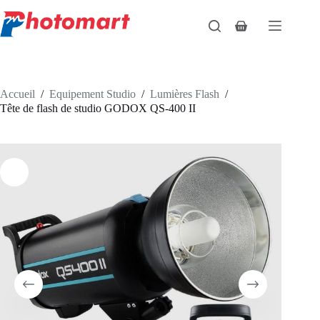
Passer
au
Panier
contenu
d’achat
Accueil
/
Equipement Studio
/
Lumières Flash
/
Tête de flash de studio GODOX QS-400 II