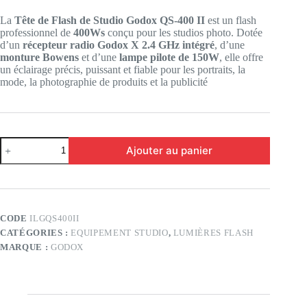
La
Tête de Flash de Studio Godox QS-400 II
est un flash
professionnel de
400Ws
conçu pour les studios photo. Dotée
d’un
récepteur radio Godox X 2.4 GHz intégré
, d’une
monture Bowens
et d’une
lampe pilote de 150W
, elle offre
un éclairage précis, puissant et fiable pour les portraits, la
mode, la photographie de produits et la publicité
quantité
Ajouter au panier
de
Tête
de
flash
de
studio
CODE
ILGQS400II
GODOX
CATÉGORIES :
EQUIPEMENT STUDIO
,
LUMIÈRES FLASH
QS-
400
MARQUE :
GODOX
II