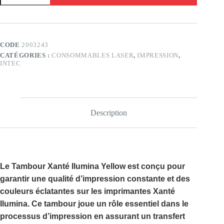
Tambour
xanté
ilumina
Yellow
CODE
2003243
CATÉGORIES :
CONSOMMABLES LASER
,
IMPRESSION
,
INTEC
Description
Le
Tambour Xanté Ilumina Yellow
est conçu pour
garantir une qualité d’impression constante et des
couleurs éclatantes sur les imprimantes
Xanté
Ilumina
. Ce tambour joue un rôle essentiel dans le
processus d’impression en assurant un transfert