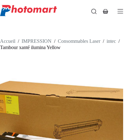
Passer
au
Panier
contenu
d’achat
Accueil
/
IMPRESSION
/
Consommables Laser
/
intec
/
Tambour xanté ilumina Yellow