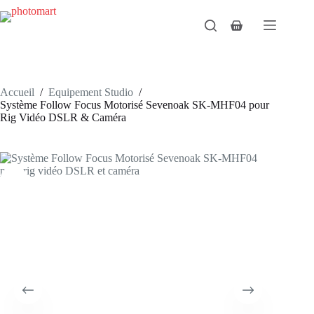
Passer
au
Panier
contenu
d’achat
Accueil
/
Equipement Studio
/
Système Follow Focus Motorisé Sevenoak SK-MHF04 pour
Rig Vidéo DSLR & Caméra