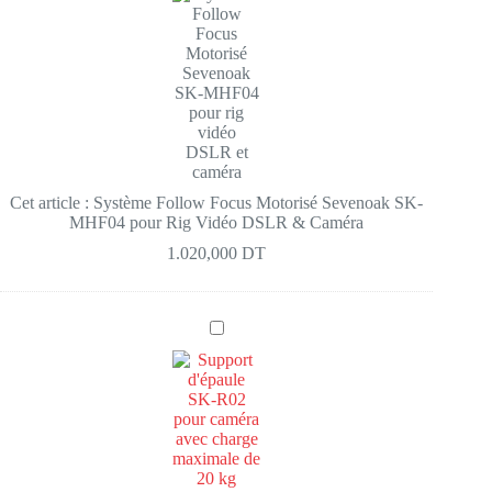
s
t
è
m
e
F
o
l
l
o
w
Cet article :
Système Follow Focus Motorisé Sevenoak SK-
F
MHF04 pour Rig Vidéo DSLR & Caméra
o
c
1.020,000
DT
u
s
M
o
S
t
K
o
-
r
R
i
0
s
2
é
-
S
C
e
H
v