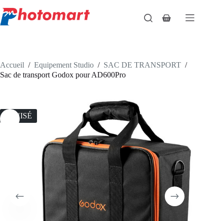
Passer
au
Panier
contenu
d’achat
Accueil
/
Equipement Studio
/
SAC DE TRANSPORT
/
Sac de transport Godox pour AD600Pro
ÉPUISÉ