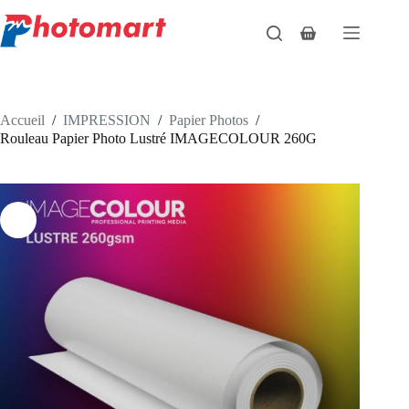
Passer
au
Panier
contenu
d’achat
Accueil
/
IMPRESSION
/
Papier Photos
/
Rouleau Papier Photo Lustré IMAGECOLOUR 260G