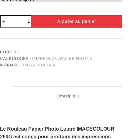
quantité
Ajouter au panier
de
Rouleau
Papier
Photo
Lustré
IMAGECOLOUR
CODE
ND
260G
CATÉGORIES :
IMPRESSION
,
PAPIER PHOTOS
MARQUE :
IMAGE COLOUR
Description
Le
Rouleau Papier Photo Lustré IMAGECOLOUR
260G
est conçu pour produire des impressions