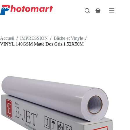
Passer
au
Panier
contenu
d’achat
Accueil
/
IMPRESSION
/
Bâche et Vinyle
/
VINYL 140GSM Matte Dos Gris 1.52X50M