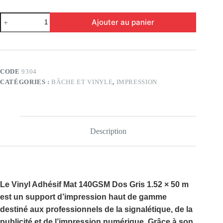
quantité
Ajouter au panier
de
VINYL
140GSM
Matte
Dos
Gris
CODE
9304
1.52X50M
CATÉGORIES :
BÂCHE ET VINYLE
,
IMPRESSION
Description
Le
Vinyl Adhésif Mat 140GSM Dos Gris 1.52 × 50 m
est un support d’impression haut de gamme
destiné aux professionnels de la signalétique, de la
publicité et de l’impression numérique. Grâce à son