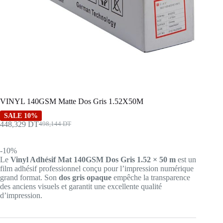
VINYL 140GSM Matte Dos Gris 1.52X50M
SALE 10%
448,329
DT
498,144
DT
Le
Le
prix
prix
initial
actuel
-10%
était :
est :
Le
Vinyl Adhésif Mat 140GSM Dos Gris 1.52 × 50 m
est un
498,144 DT.
448,329 DT.
film adhésif professionnel conçu pour l’impression numérique
grand format. Son
dos gris opaque
empêche la transparence
des anciens visuels et garantit une excellente qualité
d’impression.