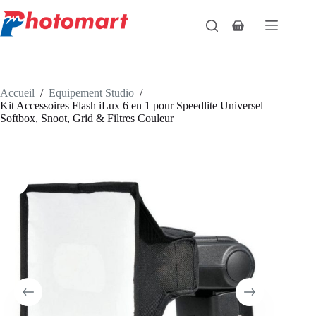
Passer
au
Panier
contenu
d’achat
Accueil
/
Equipement Studio
/
Kit Accessoires Flash iLux 6 en 1 pour Speedlite Universel –
Softbox, Snoot, Grid & Filtres Couleur