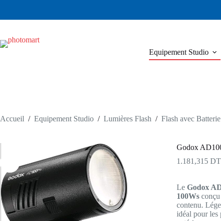
Passer
au
contenu
Equipement Studio
Accueil
/
Equipement Studio
/
Lumières Flash
/
Flash avec Batterie
Godox AD100P
1.181,315
DT
Le
Godox AD
100Ws
conçu 
contenu. Lége
idéal pour les