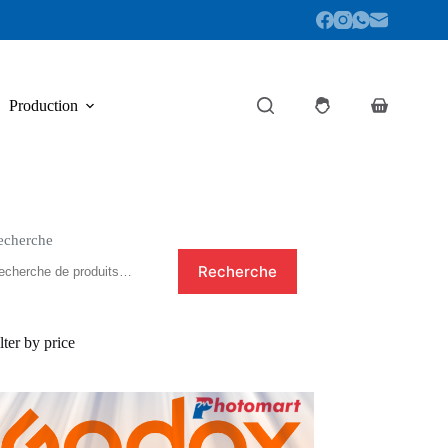
Production
Panier
d’achat
echerche
Recherche
lter by price