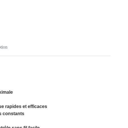
tion
ximale
e rapides et efficaces
s constants
ôle sans fil facile