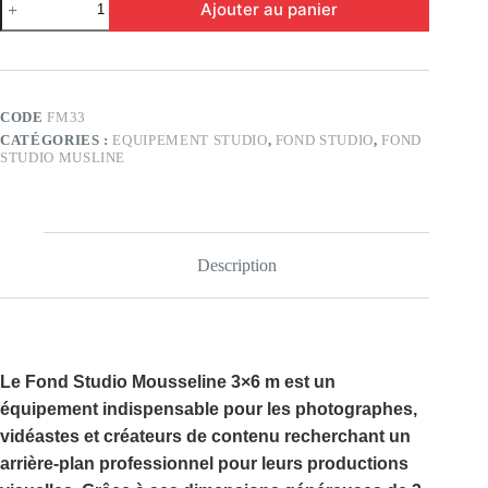
Ajouter au panier
de
Fond
Studio
Musline
3×6
(FM33)
CODE
FM33
CATÉGORIES :
EQUIPEMENT STUDIO
,
FOND STUDIO
,
FOND
STUDIO MUSLINE
Description
Le
Fond Studio Mousseline 3×6 m
est un
équipement indispensable pour les photographes,
vidéastes et créateurs de contenu recherchant un
arrière-plan professionnel pour leurs productions