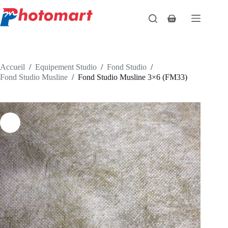
Passer
au
Panier
contenu
d’achat
Accueil
/
Equipement Studio
/
Fond Studio
/
Fond Studio Musline
/
Fond Studio Musline 3×6 (FM33)