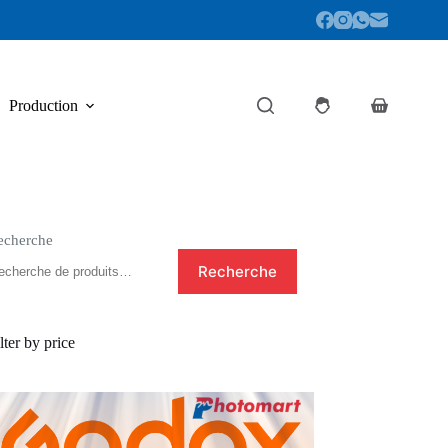
Production
Panier
d’achat
echerche
Recherche
lter by price