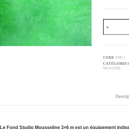
quantité
de
Fond
Studio
Musline
3×6
(FM11)
CODE
FM11
CATÉGORIES
MUSLINE
Descrip
Le
Fond Studio Mousseline 3×6 m
est un équipement indisp