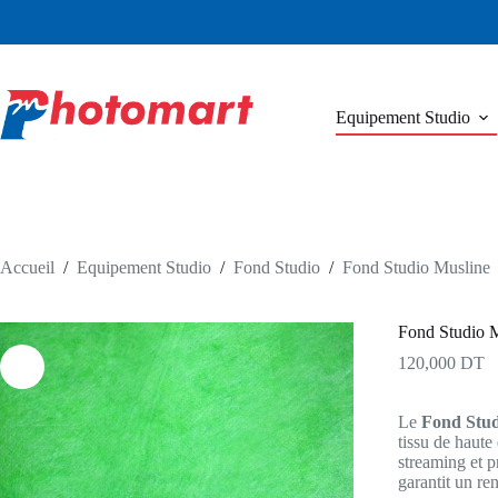
Passer
au
contenu
Equipement Studio
Accueil
/
Equipement Studio
/
Fond Studio
/
Fond Studio Musline
Fond Studio 
120,000
DT
Le
Fond Stud
tissu de haute 
streaming et pr
garantit un re