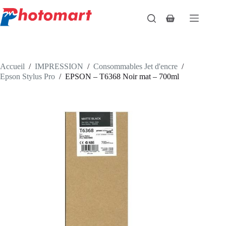
Passer
au
Panier
contenu
d’achat
Accueil
/
IMPRESSION
/
Consommables Jet d'encre
/
Epson Stylus Pro
/
EPSON – T6368 Noir mat – 700ml