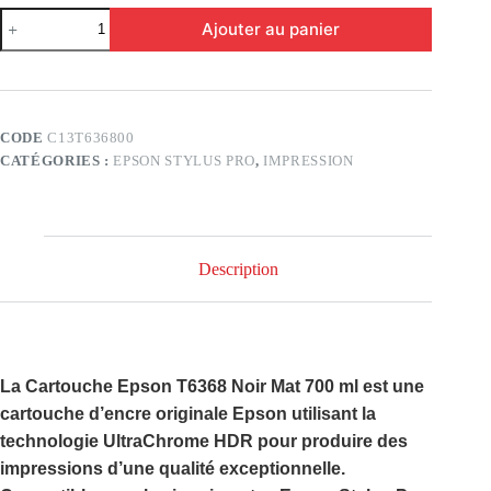
quantité
Ajouter au panier
de
EPSON
-
T6368
Noir
mat
CODE
C13T636800
-
CATÉGORIES :
EPSON STYLUS PRO
,
IMPRESSION
700ml
Description
La
Cartouche Epson T6368 Noir Mat 700 ml
est une
cartouche d’encre originale Epson utilisant la
technologie
UltraChrome HDR
pour produire des
impressions d’une qualité exceptionnelle.