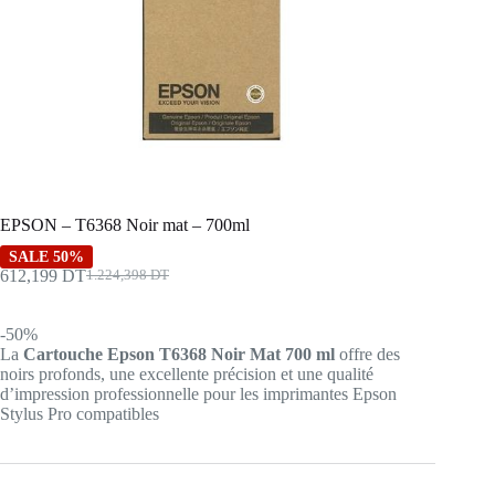
EPSON – T6368 Noir mat – 700ml
SALE 50%
612,199
DT
1.224,398
DT
Le
Le
prix
prix
initial
actuel
-50%
était :
est :
La
Cartouche Epson T6368 Noir Mat 700 ml
offre des
1.224,398 DT.
612,199 DT.
noirs profonds, une excellente précision et une qualité
d’impression professionnelle pour les imprimantes Epson
Stylus Pro compatibles