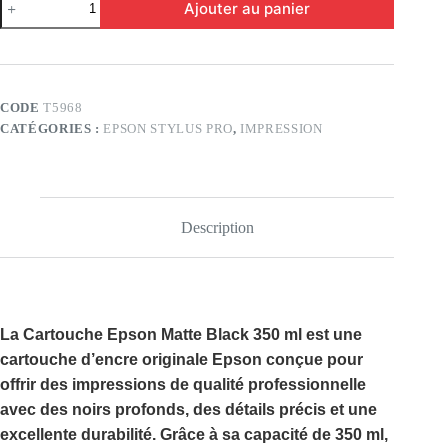
Ajouter au panier
de
EPSON
MATTE
BLACK
Ink
350
CODE
T5968
CATÉGORIES :
EPSON STYLUS PRO
,
IMPRESSION
Description
La
Cartouche Epson Matte Black 350 ml
est une
cartouche d’encre originale Epson conçue pour
offrir des impressions de qualité professionnelle
avec des noirs profonds, des détails précis et une
excellente durabilité. Grâce à sa capacité de
350 ml
,