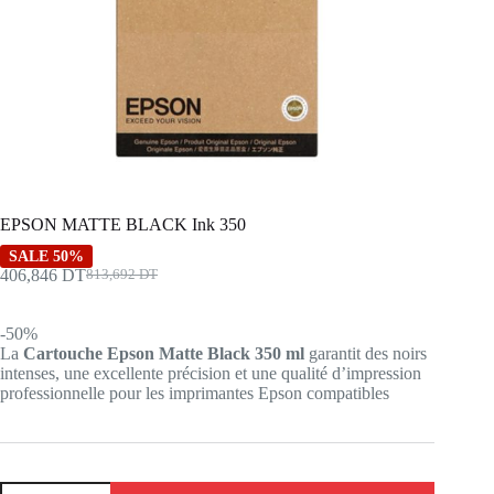
EPSON MATTE BLACK Ink 350
SALE 50%
406,846
DT
813,692
DT
Le
Le
prix
prix
initial
actuel
-50%
était :
est :
La
Cartouche Epson Matte Black 350 ml
garantit des noirs
813,692 DT.
406,846 DT.
intenses, une excellente précision et une qualité d’impression
professionnelle pour les imprimantes Epson compatibles
quantité