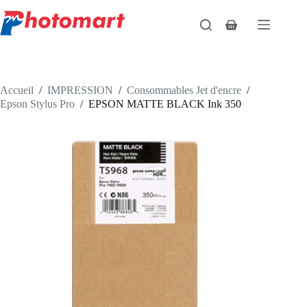
Passer
au
Panier
contenu
d’achat
Accueil
/
IMPRESSION
/
Consommables Jet d'encre
/
Epson Stylus Pro
/
EPSON MATTE BLACK Ink 350