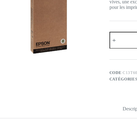
vives, une exc
pour les impr
quantité
de
EPSON
-
Cartouche
d'encre
traceur
T6063
CODE
C13T6
Vivid
CATÉGORIES
Magenta
Descrip