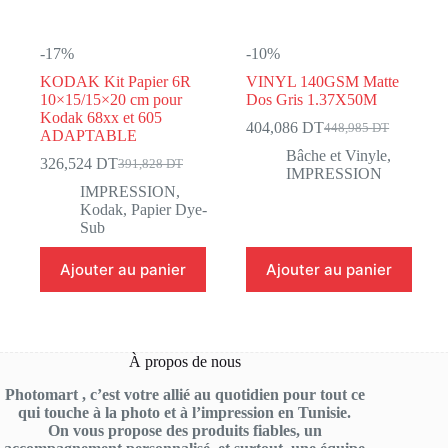
-17%
-10%
KODAK Kit Papier 6R
VINYL 140GSM Matte
10×15/15×20 cm pour
Dos Gris 1.37X50M
Kodak 68xx et 605
404,086
DT
448,985
DT
Le
Le
ADAPTABLE
prix
prix
Bâche et Vinyle
,
326,524
DT
391,828
DT
Le
Le
initial
actuel
IMPRESSION
prix
prix
était :
est :
IMPRESSION
,
initial
actuel
448,985 DT.
404,086 DT.
Kodak
,
Papier Dye-
était :
est :
Sub
391,828 DT.
326,524 DT.
Ajouter au panier
Ajouter au panier
À propos de nous
Photomart , c’est votre allié au quotidien pour tout ce
qui touche à la photo et à l’impression en Tunisie.
On vous propose des produits fiables, un