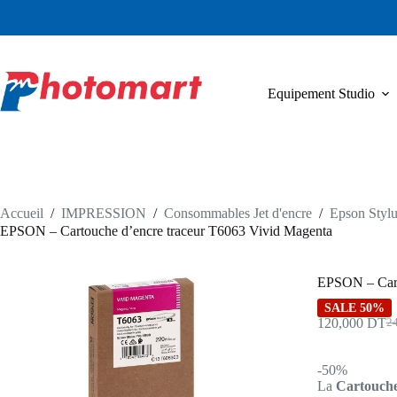
Passer
au
contenu
Equipement Studio
Accueil
/
IMPRESSION
/
Consommables Jet d'encre
/
Epson Stylu
EPSON – Cartouche d’encre traceur T6063 Vivid Magenta
EPSON – Cart
SALE 50%
120,000
DT
2
Le
Le
pri
pri
init
act
-50%
étai
est 
La
Cartouche
24
12