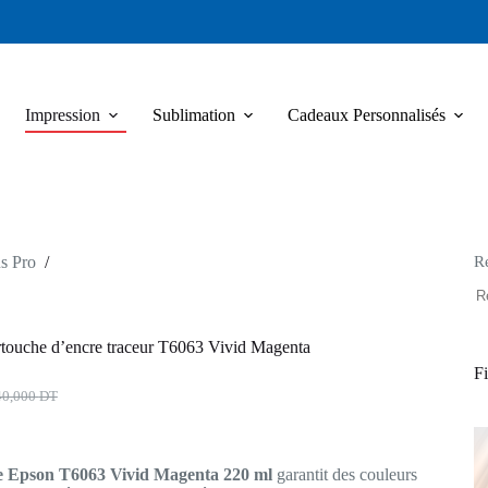
Impression
Sublimation
Cadeaux Personnalisés
R
s Pro
/
ouche d’encre traceur T6063 Vivid Magenta
Fi
40,000
DT
x
x
ial
uel
t :
:
 Epson T6063 Vivid Magenta 220 ml
garantit des couleurs
0,000 DT.
0,000 DT.