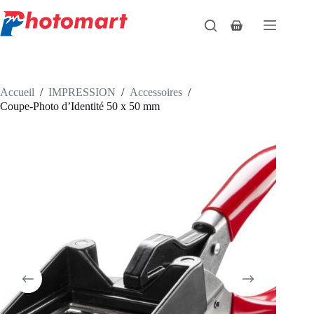
Passer
au
Panier
contenu
d’achat
Accueil
/
IMPRESSION
/
Accessoires
/
Coupe-Photo d’Identité 50 x 50 mm