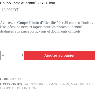
Coupe-Photo d’Identité 50 x 50 mm
118,000
DT
Achetez le
Coupe-Photo d’Identité 50 x 50 mm
en Tunisie.
Une découpe nette et rapide pour les photos d’identité
destinées aux passeports, visas et documents officiels
quantité
Ajouter au panier
de
Coupe-
Photo
d’Identité
50
x
CODE
6925PPP
50
CATÉGORIES :
ACCESSOIRES
,
IMPRESSION
,
MACHINES DE
mm
COUPE ET DE FINITION