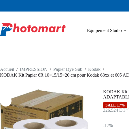
Passer
au
contenu
Equipement Studio
Accueil
/
IMPRESSION
/
Papier Dye-Sub
/
Kodak
/
KODAK Kit Papier 6R 10×15/15×20 cm pour Kodak 68xx et 605
KODAK Kit Pa
ADAPTABL
SALE 17%
326,524
DT
3
Le
Le
pri
pri
init
act
-17%
étai
est 