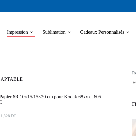
Impression
Sublimation
Cadeaux Personnalisés
R
 ADAPTABLE
pier 6R 10×15/15×20 cm pour Kodak 68xx et 605
E
Fi
91,828
DT
x
x
ial
uel
t :
: