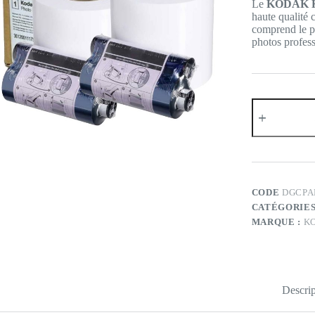
Le
KODAK Ki
39
32
haute qualité
comprend le pa
photos profes
quantité
de
KODAK
Kit
Papier
6R
10x15/15x20
cm
CODE
DGCPA
pour
CATÉGORIES
Kodak
MARQUE :
K
68xx
et
605
ADAPTABLE
Descrip