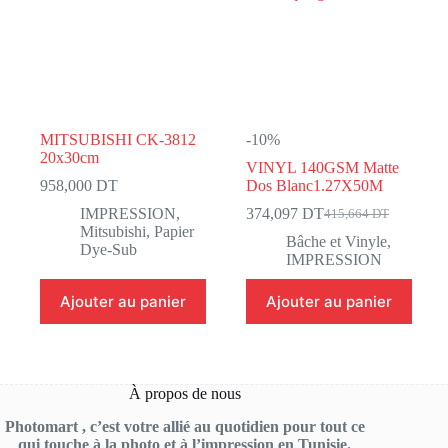
MITSUBISHI CK-3812
-10%
20x30cm
VINYL 140GSM Matte
958,000
DT
Dos Blanc1.27X50M
IMPRESSION
,
374,097
DT
415,664
DT
Le
Le
Mitsubishi
,
Papier
prix
prix
Bâche et Vinyle
,
Dye-Sub
initial
actuel
IMPRESSION
était :
est :
415,664 DT.
374,097 DT.
Ajouter au panier
Ajouter au panier
À propos de nous
Photomart , c’est votre allié au quotidien pour tout ce
qui touche à la photo et à l’impression en Tunisie.