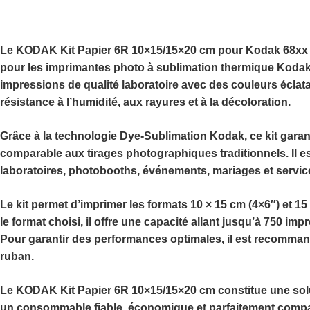
Le
KODAK Kit Papier 6R 10×15/15×20 cm pour Kodak 68xx 
pour les imprimantes photo à sublimation thermique
Kodak 
impressions de qualité laboratoire avec des couleurs éclat
résistance à l’humidité, aux rayures et à la décoloration.
Grâce à la technologie
Dye-Sublimation Kodak
, ce kit gar
comparable aux tirages photographiques traditionnels. Il e
laboratoires, photobooths, événements, mariages et servic
Le kit permet d’imprimer les formats
10 × 15 cm (4×6″)
et
15
le format choisi, il offre une capacité allant jusqu’à
750 impr
Pour garantir des performances optimales, il est recomman
ruban.
Le
KODAK Kit Papier 6R 10×15/15×20 cm
constitue une sol
un consommable fiable, économique et parfaitement compat