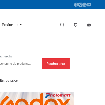
Production
Panier
d’achat
echerche
Recherche
lter by price