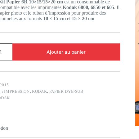
t Papier 6R 10×15/15×20 cm
est un consommable de
1,828 DT.
6,524 DT.
 compatible avec les imprimantes
Kodak 6800, 6850 et 605
. Il
pier photo et le ruban d’impression pour produire des
sionnelles aux formats
10 × 15 cm
et
15 × 20 cm
Ajouter au panier
P015
 :
IMPRESSION
,
KODAK
,
PAPIER DYE-SUB
ODAK
tion