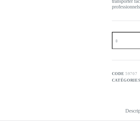
transporter fa
professionnels
quantité
de
Clé
USB
Porte-
clés
Diamant
–
CODE
59707
32
CATÉGORIES
Go
Descrip