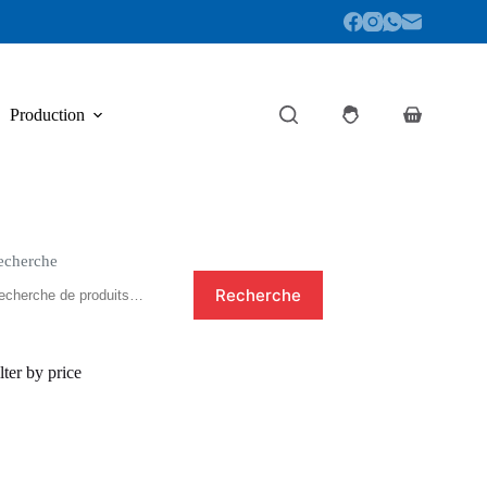
Production
Panier
d’achat
echerche
Recherche
lter by price