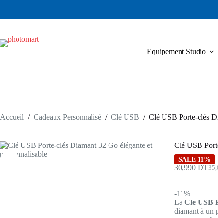
Passer
au
contenu
Equipement Studio
Accueil
/
Cadeaux Personnalisé
/
Clé USB
/
Clé USB Porte-clés D
Clé USB Port
SALE 11%
30,990
DT
35
Le
Le
prix
prix
initi
actu
-11%
était
est :
La
Clé USB P
35,
30,
diamant à un p