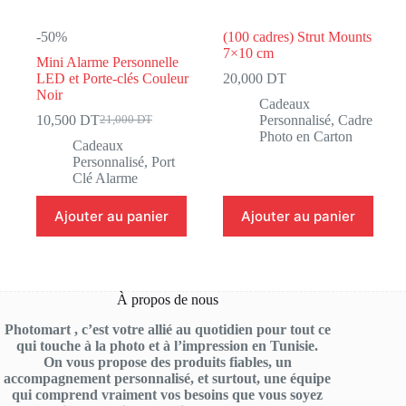
-50%
(100 cadres) Strut Mounts
7×10 cm
Mini Alarme Personnelle
LED et Porte-clés Couleur
20,000
DT
Noir
Cadeaux
10,500
DT
Personnalisé
,
Cadre
21,000
DT
Le
Le
Photo en Carton
prix
prix
Cadeaux
initial
actuel
Personnalisé
,
Port
était :
est :
Clé Alarme
21,000 DT.
10,500 DT.
Ajouter au panier
Ajouter au panier
À propos de nous
Photomart , c’est votre allié au quotidien pour tout ce
qui touche à la photo et à l’impression en Tunisie.
On vous propose des produits fiables, un
accompagnement personnalisé, et surtout, une équipe
qui comprend vraiment vos besoins que vous soyez