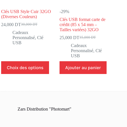
Clés USB Style Cuir 32GO
-29%
(Diverses Couleurs)
Clés USB format carte de
24,000
DT
crédit (85 x 54 mm –
30,000
DT
Le
Le
Tailles variées) 32GO
prix
prix
Cadeaux
initial
actuel
Personnalisé
,
Clé
25,000
DT
35,000
DT
Le
Le
était :
est :
USB
prix
prix
Cadeaux
30,000 DT.
24,000 DT.
initial
actuel
Personnalisé
,
Clé
était :
est :
USB
35,000 DT.
25,000 DT.
Ce
Choix des options
Ajouter au panier
produit
a
plusieurs
variations.
Les
options
peuvent
être
Zars Distribution "Photomart"
choisies
sur
la
page