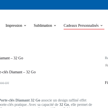
Impression
Sublimation
Cadeaux Personnalisés
R
iamant – 32 Go
e-clés Diamant – 32 Go
Fi
,000
DT
al
el
 :
orte-clés Diamant 32 Go
associe un design raffiné effet
000 DT.
990 DT.
orte-clés pratique. Avec sa capacité de
32 Go
, elle permet de