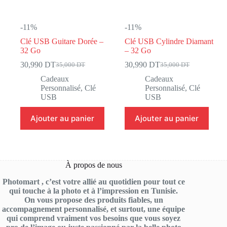
-11%
-11%
Clé USB Guitare Dorée –
Clé USB Cylindre Diamant
32 Go
– 32 Go
30,990
DT
30,990
DT
35,000
DT
35,000
DT
Le
Le
Le
Le
prix
prix
prix
prix
Cadeaux
Cadeaux
initial
actuel
initial
actuel
Personnalisé
,
Clé
Personnalisé
,
Clé
était :
est :
était :
est :
USB
USB
35,000 DT.
30,990 DT.
35,000 DT.
30,990 DT.
Ajouter au panier
Ajouter au panier
À propos de nous
Photomart , c’est votre allié au quotidien pour tout ce
qui touche à la photo et à l’impression en Tunisie.
On vous propose des produits fiables, un
accompagnement personnalisé, et surtout, une équipe
qui comprend vraiment vos besoins que vous soyez