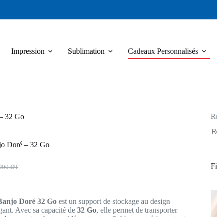
Impression
Sublimation
Cadeaux Personnalisés
R
– 32 Go
o Doré – 32 Go
Fi
,000
DT
al
el
 :
Banjo Doré 32 Go
est un support de stockage au design
000 DT.
990 DT.
gant. Avec sa capacité de
32 Go
, elle permet de transporter