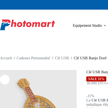
Passer
au
contenu
Equipement Studio
Accueil
/
Cadeaux Personnalisé
/
Clé USB
/
Clé USB Banjo Doré 
Clé USB Banj
SALE 11%
30,990
DT
35
Le
Le
prix
prix
initi
actu
-11%
était
est :
La
Clé USB 
35,
30,
métallique élé