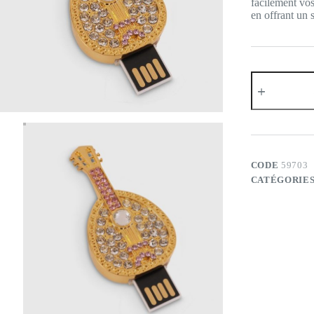
facilement vos
en offrant un s
quantité
de
Clé
USB
Banjo
Doré
–
32
CODE
59703
Go
CATÉGORIES