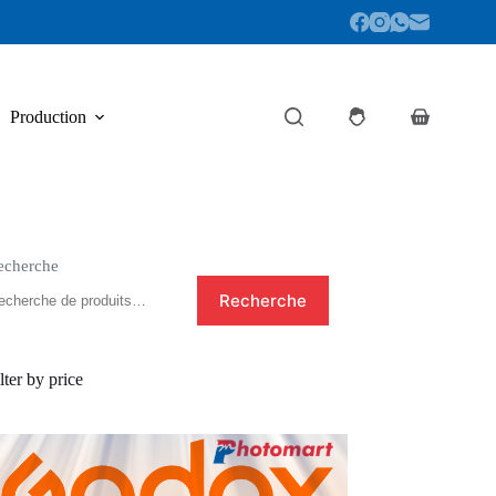
Production
Panier
d’achat
echerche
Recherche
lter by price