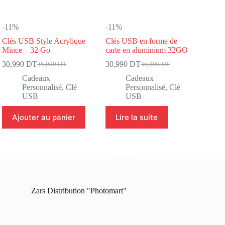
-11%
-11%
Clés USB Style Acrylique
Clés USB en forme de
Mince – 32 Go
carte en aluminium 32GO
30,990
DT
30,990
DT
35,000
DT
35,000
DT
Le
Le
Le
Le
prix
prix
prix
prix
Cadeaux
Cadeaux
initial
actuel
initial
actuel
Personnalisé
,
Clé
Personnalisé
,
Clé
était :
est :
était :
est :
USB
USB
35,000 DT.
30,990 DT.
35,000 DT.
30,990 DT.
Ajouter au panier
Lire la suite
Zars Distribution "Photomart"