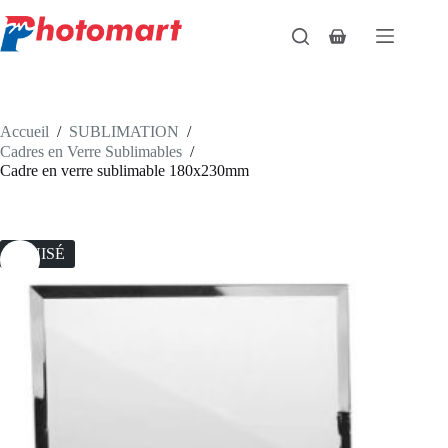
Passer
au
Panier
contenu
d’achat
Accueil
/
SUBLIMATION
/
Cadres en Verre Sublimables
/
Cadre en verre sublimable 180x230mm
ÉPUISÉ