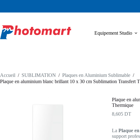
Passer
au
contenu
Equipement Studio
Accueil
/
SUBLIMATION
/
Plaques en Aluminium Sublimable
/
Plaque en aluminium blanc brillant 10 x 30 cm Sublimation Transfert 
Plaque en alu
Thermique
8,605
DT
La
Plaque en
support profe