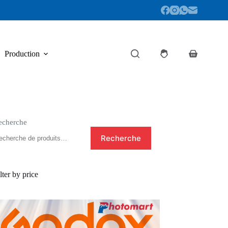
Production
Panier
d’achat
echerche
Recherche
lter by price