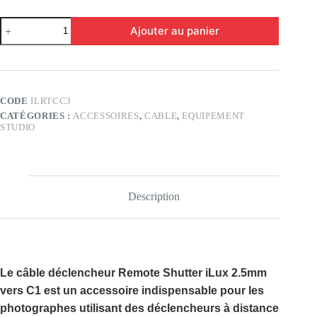
quantité
Ajouter au panier
de
Câble
Déclencheur
Remote
Shutter
iLux
CODE
ILRTCC3
2.5mm
CATÉGORIES :
ACCESSOIRES
,
CABLE
,
EQUIPEMENT
vers
STUDIO
C1
pour
Canon
EOS
&
PowerShot
Description
Le
câble déclencheur Remote Shutter iLux 2.5mm
vers C1
est un accessoire indispensable pour les
photographes utilisant des déclencheurs à distance