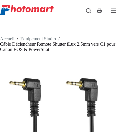
Passer
au
Panier
contenu
d’achat
Accueil
/
Equipement Studio
/
Câble Déclencheur Remote Shutter iLux 2.5mm vers C1 pour
Canon EOS & PowerShot