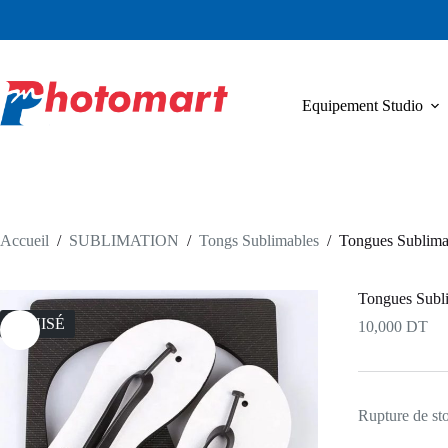
Passer
au
contenu
Equipement Studio
Accueil
/
SUBLIMATION
/
Tongs Sublimables
/
Tongues Sublim
Tongues Sub
ÉPUISÉ
10,000
DT
Rupture de st