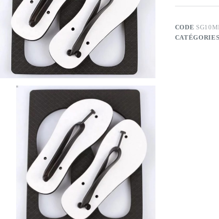
CODE
SG10M
CATÉGORIES