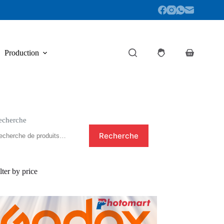
Production
Panier
d’achat
echerche
Recherche
lter by price