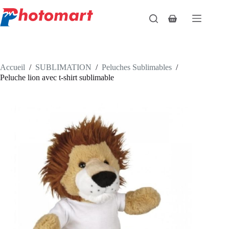
Passer
au
Panier
contenu
d’achat
Accueil
/
SUBLIMATION
/
Peluches Sublimables
/
Peluche lion avec t-shirt sublimable