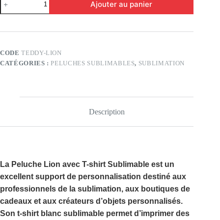
Ajouter au panier
de
Peluche
lion
avec
t-
shirt
CODE
TEDDY-LION
sublimable
CATÉGORIES :
PELUCHES SUBLIMABLES
,
SUBLIMATION
Description
La
Peluche Lion avec T-shirt Sublimable
est un
excellent support de personnalisation destiné aux
professionnels de la sublimation, aux boutiques de
cadeaux et aux créateurs d’objets personnalisés.
Son
t-shirt blanc sublimable
permet d’imprimer des