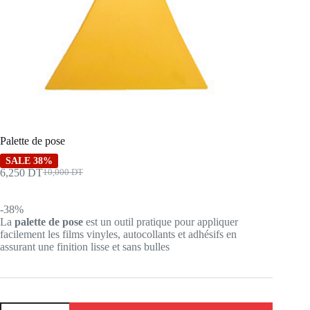
Palette de pose
SALE 38%
6,250
DT
10,000
DT
Le
Le
prix
prix
initial
actuel
-38%
était :
est :
La
palette de pose
est un outil pratique pour appliquer
10,000 DT.
6,250 DT.
facilement les films vinyles, autocollants et adhésifs en
assurant une finition lisse et sans bulles
quantité