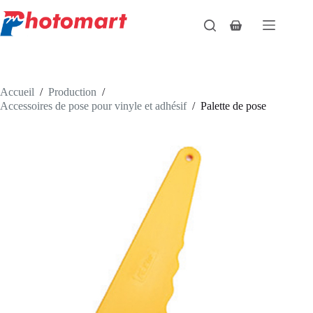
Passer
au
Panier
contenu
d’achat
Accueil
/
Production
/
Accessoires de pose pour vinyle et adhésif
/
Palette de pose