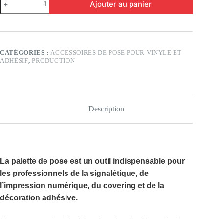
Ajouter au panier
de
Palette
de
pose
CATÉGORIES :
ACCESSOIRES DE POSE POUR VINYLE ET
ADHÉSIF
,
PRODUCTION
Description
La
palette de pose
est un outil indispensable pour
les professionnels de la signalétique, de
l’impression numérique, du covering et de la
décoration adhésive.