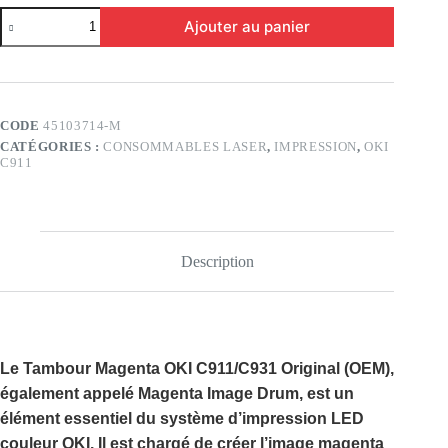
quantité
Ajouter au panier
de
Tambour
Magenta
OKI
C911/C931
(OEM)
CODE
45103714-M
CATÉGORIES :
CONSOMMABLES LASER
,
IMPRESSION
,
OKI
C911
Description
Le
Tambour Magenta OKI C911/C931 Original (OEM)
,
également appelé
Magenta Image Drum
, est un
élément essentiel du système d’impression LED
couleur OKI. Il est chargé de créer l’image magenta