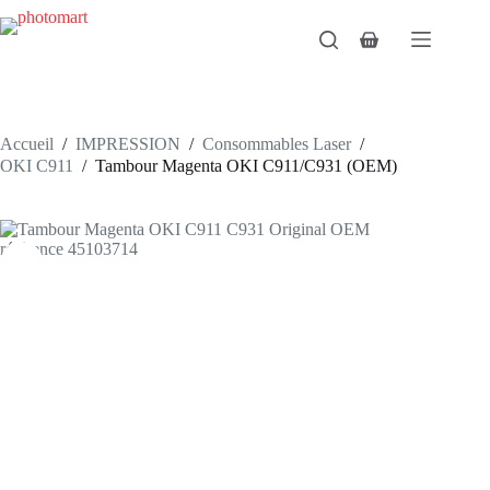
Passer
au
Panier
contenu
d’achat
Accueil
/
IMPRESSION
/
Consommables Laser
/
OKI C911
/
Tambour Magenta OKI C911/C931 (OEM)