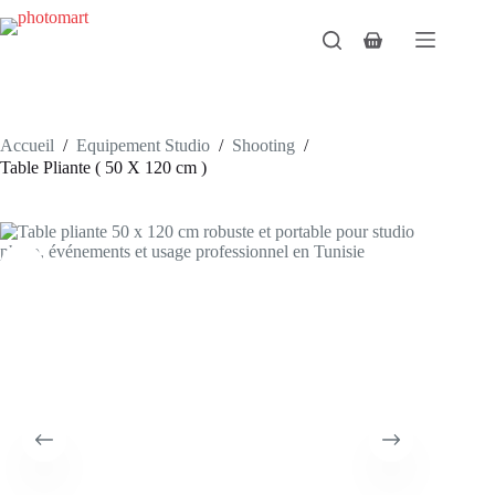
Passer
au
Panier
contenu
d’achat
Accueil
/
Equipement Studio
/
Shooting
/
Table Pliante ( 50 X 120 cm )