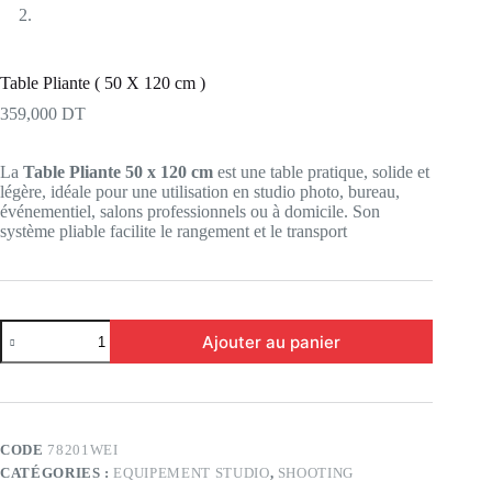
Table Pliante ( 50 X 120 cm )
359,000
DT
La
Table Pliante 50 x 120 cm
est une table pratique, solide et
légère, idéale pour une utilisation en studio photo, bureau,
événementiel, salons professionnels ou à domicile. Son
système pliable facilite le rangement et le transport
quantité
Ajouter au panier
de
Table
Pliante
(
50
X
CODE
78201WEI
120
CATÉGORIES :
EQUIPEMENT STUDIO
,
SHOOTING
cm