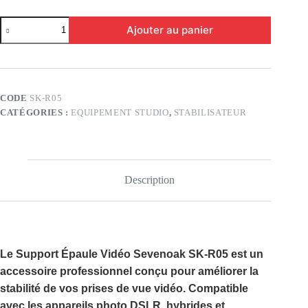
quantité
Ajouter au panier
de
Support
Épaule
Vidéo
Sevenoak
SK-
CODE
SK-R05
R05
CATÉGORIES :
EQUIPEMENT STUDIO
,
STABILISATEUR
pour
DSLR
&
Caméscope
–
Stabilisateur
Description
Professionnel
Le
Support Épaule Vidéo Sevenoak SK-R05
est un
accessoire professionnel conçu pour améliorer la
stabilité de vos prises de vue vidéo. Compatible
avec les appareils photo DSLR, hybrides et