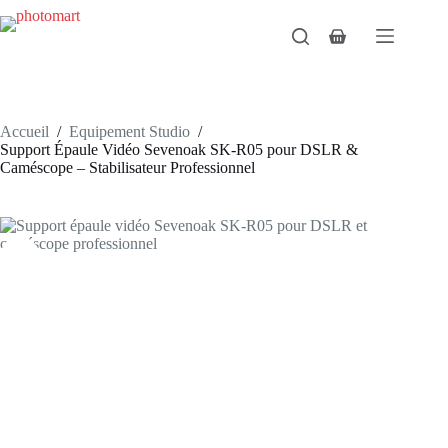
Passer
au
Panier
contenu
d’achat
Accueil
/
Equipement Studio
/
Support Épaule Vidéo Sevenoak SK-R05 pour DSLR &
Caméscope – Stabilisateur Professionnel