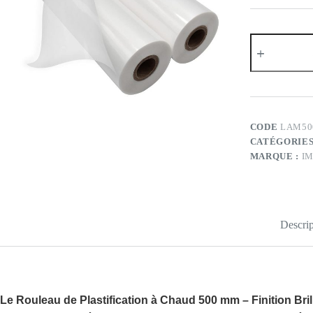
quantité
de
Rouleaux
de
plastification
à
chaud
–
CODE
LAM50
500mm
CATÉGORIES
–
MARQUE :
I
Finition
brillante
Descrip
Le
Rouleau de Plastification à Chaud 500 mm – Finition Bril