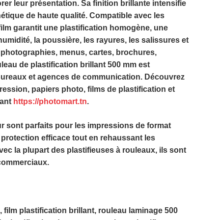
er leur présentation. Sa
finition brillante
intensifie
hétique de haute qualité. Compatible avec les
 film garantit une plastification homogène, une
umidité, la poussière, les rayures, les salissures et
s, photographies, menus, cartes, brochures,
leau de plastification brillant 500 mm
est
 bureaux et agences de communication. Découvrez
ion, papiers photo, films de plastification et
tant
https://photomart.tn
.
r sont parfaits pour les impressions de format
ne protection efficace tout en rehaussant les
vec la plupart des plastifieuses à rouleaux, ils sont
 commerciaux.
film plastification brillant, rouleau laminage 500