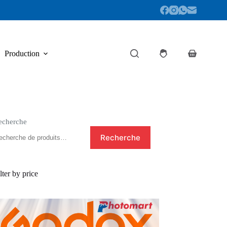
Production
Panier
d’achat
echerche
Recherche
lter by price