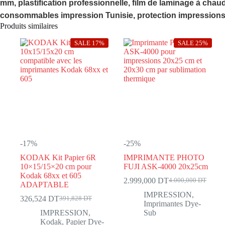
mm, plastification professionnelle, film de laminage à chaud
consommables impression Tunisie, protection impressions, f
Produits similaires
SALE 17%
SALE 25%
-17%
-25%
KODAK Kit Papier 6R
IMPRIMANTE PHOTO
10×15/15×20 cm pour
FUJI ASK-4000 20x25cm
Kodak 68xx et 605
2.999,000
DT
4.000,000
DT
Le
Le
ADAPTABLE
prix
prix
IMPRESSION
,
326,524
DT
391,828
DT
Le
Le
initial
actuel
Imprimantes Dye-
prix
prix
était :
est :
IMPRESSION
,
Sub
initial
actuel
4.000,000 DT.
2.999,000 DT.
Kodak
,
Papier Dye-