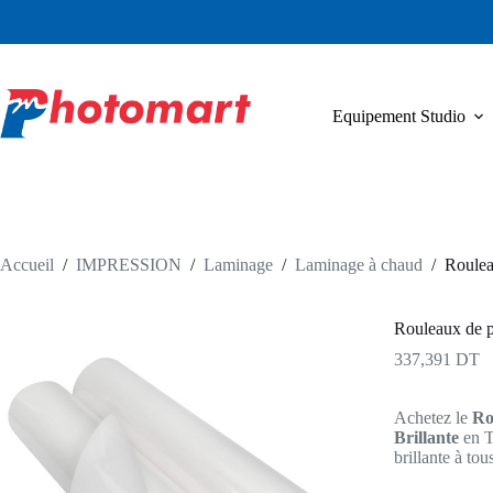
Passer
au
contenu
Equipement Studio
Accueil
/
IMPRESSION
/
Laminage
/
Laminage à chaud
/
Roulea
Rouleaux de pl
337,391
DT
Achetez le
Ro
Brillante
en Tu
brillante à to