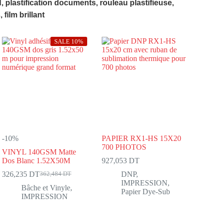
, plastification documents, rouleau plastifieuse,
ilm brillant
SALE 10%
-10%
PAPIER RX1-HS 15X20
700 PHOTOS
VINYL 140GSM Matte
Dos Blanc 1.52X50M
927,053
DT
326,235
DT
DNP
,
362,484
DT
Le
Le
IMPRESSION
,
prix
prix
Bâche et Vinyle
,
Papier Dye-Sub
initial
actuel
IMPRESSION
était :
est :
362,484 DT.
326,235 DT.