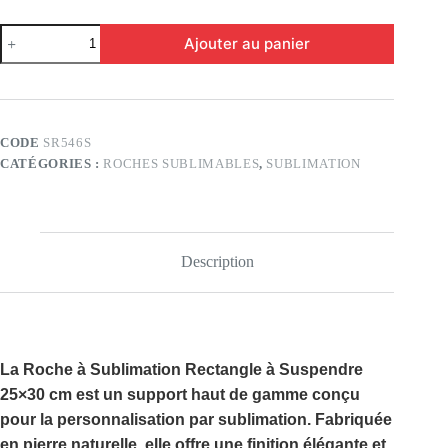
quantité
Ajouter au panier
de
ROCHE
À
SUBLIMATION
RECTANGLE
SUSPENDRE
CODE
SR546S
25X30
CATÉGORIES :
ROCHES SUBLIMABLES
,
SUBLIMATION
Description
La
Roche à Sublimation Rectangle à Suspendre
25×30 cm
est un support haut de gamme conçu
pour la personnalisation par sublimation. Fabriquée
en
pierre naturelle
, elle offre une finition élégante et