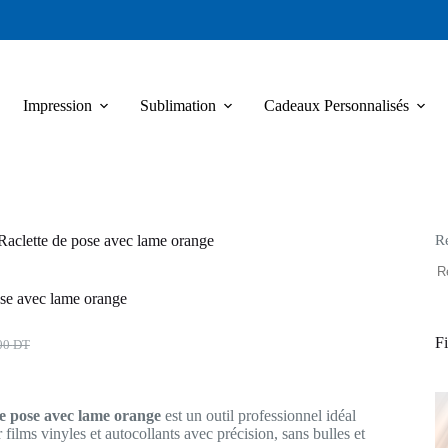
Impression
Sublimation
Cadeaux Personnalisés
R
Raclette de pose avec lame orange
ose avec lame orange
Fi
00
DT
l
l
:
de pose avec lame orange
est un outil professionnel idéal
00 DT.
0 DT.
 films vinyles et autocollants avec précision, sans bulles et