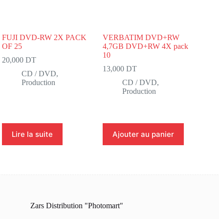
FUJI DVD-RW 2X PACK
VERBATIM DVD+RW
OF 25
4,7GB DVD+RW 4X pack
10
20,000
DT
13,000
DT
CD / DVD
,
Production
CD / DVD
,
Production
Lire la suite
Ajouter au panier
Zars Distribution "Photomart"