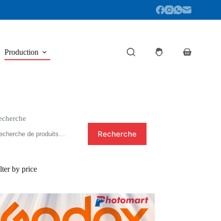
Production
Panier
d’achat
echerche
Recherche
lter by price