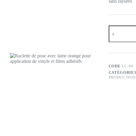
sans rayures
quantité
de
Raclette
de
pose
avec
lame
orange
CODE
LC-06
CATÉGORIES
PRODUCTION