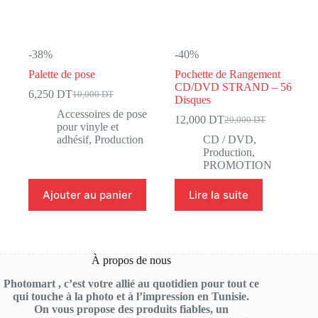
-38%
-40%
Palette de pose
Pochette de Rangement
CD/DVD STRAND – 56
6,250
DT
10,000
DT
Le
Le
Disques
prix
prix
Accessoires de pose
12,000
DT
20,000
DT
initial
actuel
Le
Le
pour vinyle et
était :
est :
prix
prix
adhésif
,
Production
CD / DVD
,
10,000 DT.
6,250 DT.
initial
actuel
Production
,
était :
est :
PROMOTION
20,000 DT.
12,000 DT.
Ajouter au panier
Lire la suite
À propos de nous
Photomart , c’est votre allié au quotidien pour tout ce
qui touche à la photo et à l’impression en Tunisie.
On vous propose des produits fiables, un