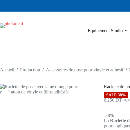
Passer
au
contenu
Equipement Studio
Accueil
/
Production
/
Accessoires de pose pour vinyle et adhésif
/
Raclette de p
SALE 38%
6,250
DT
10,0
Le
Le
prix
prix
initia
actue
-38%
était 
est :
La
Raclette 
10,0
6,25
pour appliquer