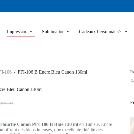
Impression
Sublimation
Cadeaux Personnalisés
R
I-106
/
PFI-106 B Encre Bleu Canon 130ml
cre Bleu Canon 130ml
Fi
3,970
DT
x
x
ial
uel
t :
:
rtouche Canon PFI-106 B Blue 130 ml
en Tunisie. Encre
,970 DT.
985 DT.
n offrant des bleus intenses, une excellente fidélité des