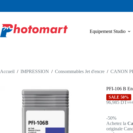
Passer
au
contenu
Equipement Studio
Accueil
/
IMPRESSION
/
Consommables Jet d'encre
/
CANON PF
PFI-106 B En
SALE 50%
96,985
DT
19
Le
Le
pri
pri
init
act
-50%
étai
est 
Achetez la
Ca
193
96,
originale Cano