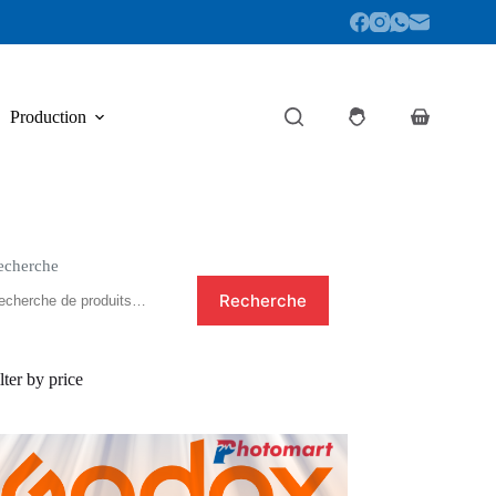
Production
Panier
d’achat
echerche
Recherche
lter by price