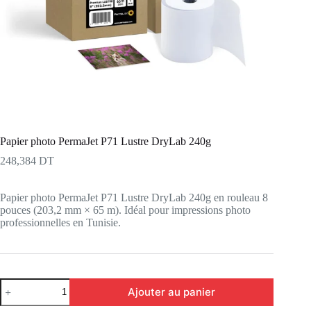
Papier photo PermaJet P71 Lustre DryLab 240g
248,384
DT
Papier photo PermaJet P71 Lustre DryLab 240g en rouleau 8
pouces (203,2 mm × 65 m). Idéal pour impressions photo
professionnelles en Tunisie.
quantité
Ajouter au panier
de
Papier