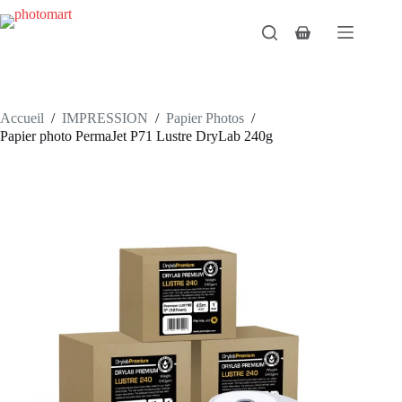
Passer
au
Panier
contenu
d’achat
Accueil
/
IMPRESSION
/
Papier Photos
/
Papier photo PermaJet P71 Lustre DryLab 240g