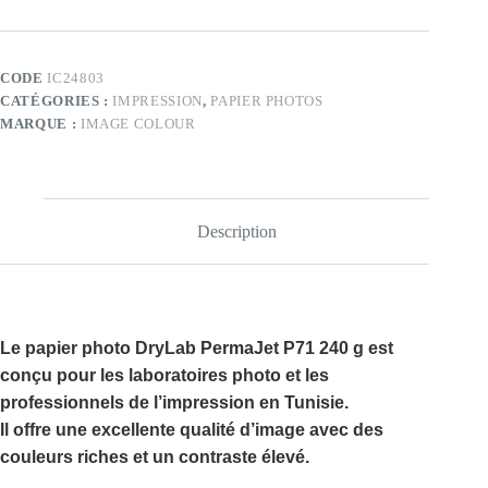
photo
PermaJet
P71
Lustre
CODE
IC24803
DryLab
CATÉGORIES :
IMPRESSION
,
PAPIER PHOTOS
240g
MARQUE :
IMAGE COLOUR
Description
Le
papier photo DryLab PermaJet P71
240 g est
conçu pour les laboratoires photo et les
professionnels de l’impression en Tunisie.
Il offre une excellente qualité d’image avec des
couleurs riches et un contraste élevé.